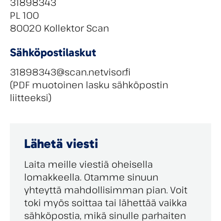
31898343
PL 100
80020 Kollektor Scan
Sähköpostilaskut
31898343@scan.netvisor.fi
(PDF muotoinen lasku sähköpostin
liitteeksi)
Lähetä viesti
Laita meille viestiä oheisella
lomakkeella. Otamme sinuun
yhteyttä mahdollisimman pian. Voit
toki myös soittaa tai lähettää vaikka
sähköpostia, mikä sinulle parhaiten