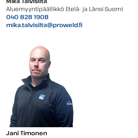
Mika Talvisilta
Aluemyyntipäällikkö Etelä- ja Länsi-Suomi
040 828 1908
mika.talvisilta@proweld.fi
Jani Timonen