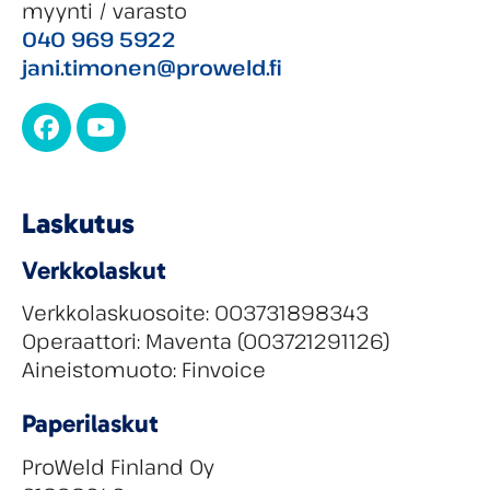
myynti / varasto
040 969 5922
jani.timonen@proweld.fi
Facebook
YouTube
Laskutus
Verkkolaskut
Verkkolaskuosoite: 003731898343
Operaattori: Maventa (003721291126)
Aineistomuoto: Finvoice
Paperilaskut
ProWeld Finland Oy