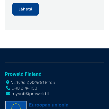
Proweld Finland
Niittytie 7, 82500 Kitee
040 2144 133
myynti@proweld.fi