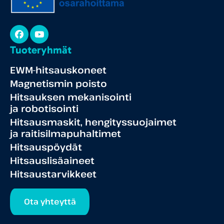
Facebook
YouTube
Tuoteryhmät
EWM-hitsauskoneet
Magnetismin poisto
Hitsauksen mekanisointi
ja robotisointi
Hitsausmaskit, hengityssuojaimet
ja raitisilmapuhaltimet
Hitsauspöydät
Hitsauslisäaineet
Hitsaustarvikkeet
Ota yhteyttä