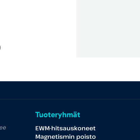
)
Tuoteryhmät
tee
EWM-hitsauskoneet
Magnetismin poisto