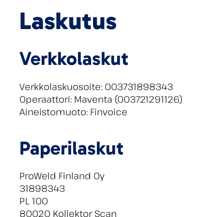
Laskutus
Verkkolaskut
Verkkolaskuosoite: 003731898343
Operaattori: Maventa (003721291126)
Aineistomuoto: Finvoice
Paperilaskut
ProWeld Finland Oy
31898343
PL 100
80020 Kollektor Scan