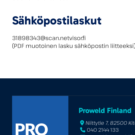
Sähköpostilaskut
31898343@scan.netvisor.fi
(PDF muotoinen lasku sähköpostin liitteeksi
Proweld Finland
Niittytie 7, 82500 Ki
040 2144 133