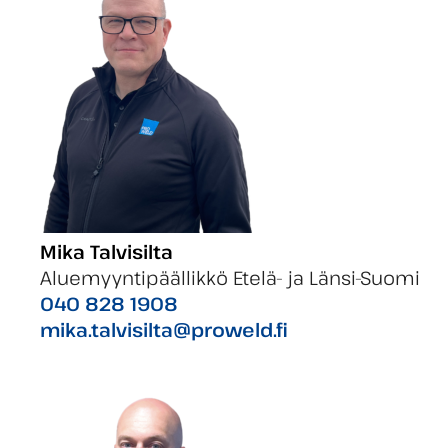
Mika Talvisilta
Aluemyyntipäällikkö Etelä- ja Länsi-Suomi
040 828 1908
mika.talvisilta@proweld.fi