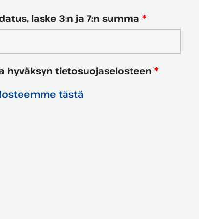
atus, laske 3:n ja 7:n summa
*
ja hyväksyn tietosuojaselosteen
*
elosteemme tästä