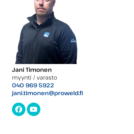
Jani Timonen
myynti / varasto
040 969 5922
jani.timonen@proweld.fi
Facebook
YouTube