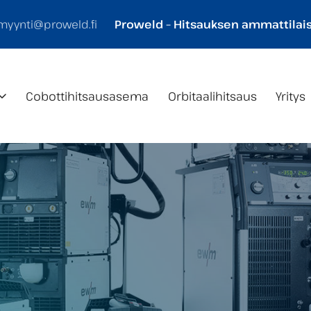
myynti@proweld.fi
Proweld – Hitsauksen ammattilais
Cobotti­hitsaus­asema
Orbitaalihitsaus
Yritys