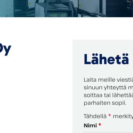
Oy
Lähetä 
Laita meille vies
sinuun yhteyttä m
soittaa tai lähett
parhaiten sopii.
Tähdellä
*
merkity
Nimi
*