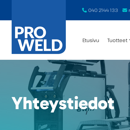
040 2144 133
Etusivu
Tuotteet
Yhteystiedot