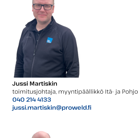
Jussi Martiskin
toimitusjohtaja, myyntipäällikkö Itä- ja Pohj
040 214 4133
jussi.martiskin@proweld.fi