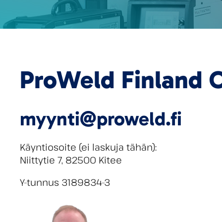
ProWeld Finland 
myynti@proweld.fi
Käyntiosoite (ei laskuja tähän):
Niittytie 7, 82500 Kitee
Y-tunnus 3189834-3