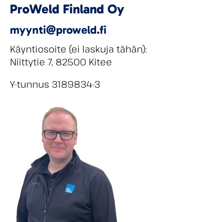
ProWeld Finland Oy
myynti@proweld.fi
Käyntiosoite (ei laskuja tähän):
Niittytie 7, 82500 Kitee
Y-tunnus 3189834-3