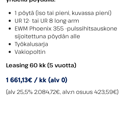
1 pöytä (iso tai pieni, kuvassa pieni)
UR 12- tai UR 8 long-arm
EWM Phoenix 355 -pulssihitsauskone
sijoitettuna pöydän alle
Työkalusarja
Vakiopoltin
Leasing 60 kk (5 vuotta)
1 661,13€ / kk (alv 0)
(alv 25,5% 2.084,72€, alv:n osuus 423,59€)