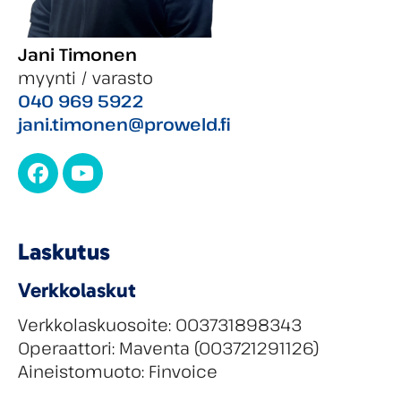
Jani Timonen
myynti / varasto
040 969 5922
jani.timonen@proweld.fi
Facebook
YouTube
Laskutus
Verkkolaskut
Verkkolaskuosoite: 003731898343
Operaattori: Maventa (003721291126)
Aineistomuoto: Finvoice