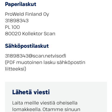
Paperilaskut
ProWeld Finland Oy
31898343
PL 100
80020 Kollektor Scan
Sähköpostilaskut
31898343@scan.netvisor.fi
(PDF muotoinen lasku sähköpostin
liitteeksi)
Lähetä viesti
Laita meille viestiä oheisella
lomakkeella. Otamme sinuun