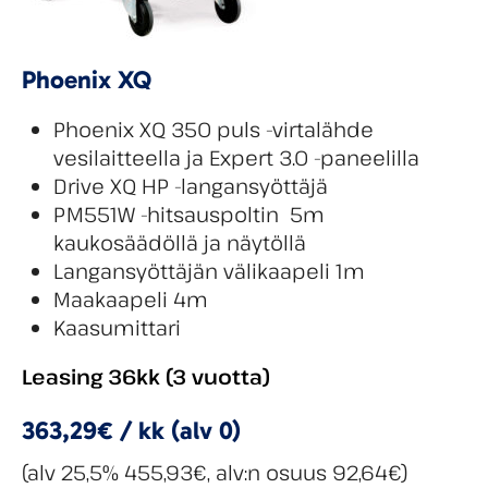
Phoenix XQ
Phoenix XQ 350 puls -virtalähde
vesilaitteella ja Expert 3.0 -paneelilla
Drive XQ HP -langansyöttäjä
PM551W -hitsauspoltin 5m
kaukosäädöllä ja näytöllä
Langansyöttäjän välikaapeli 1m
Maakaapeli 4m
Kaasumittari
Leasing 36kk (3 vuotta)
363,29€ / kk (alv 0)
(alv 25,5% 455,93€, alv:n osuus 92,64€)