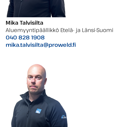
Mika Talvisilta
Aluemyyntipäällikkö Etelä- ja Länsi-Suomi
040 828 1908
mika.talvisilta@proweld.fi