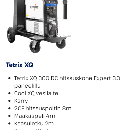
Tetrix XQ
Tetrix XQ 300 DC hitsauskone Expert 3.0
paneelilla
Cool XQ vesilaite
Kärry
20F hitsauspoltin 8m
Maakaapeli 4m
Kaasuletku 2m