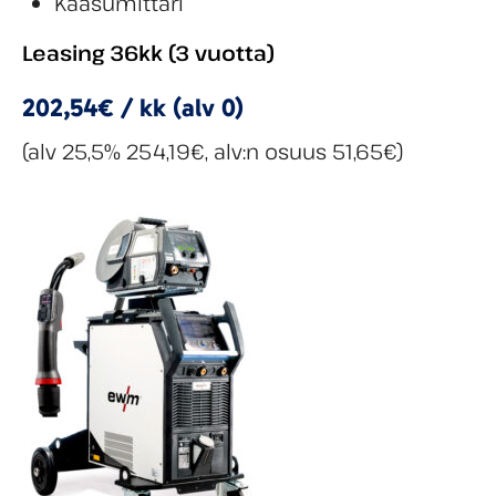
Kaasumittari
Leasing 36kk (3 vuotta)
202,54€ / kk (alv 0)
(alv 25,5% 254,19€, alv:n osuus 51,65€)