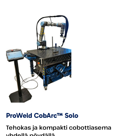
ProWeld CobArc™ Solo
Tehokas ja kompakti cobottiasema
yhdellä pöydällä.