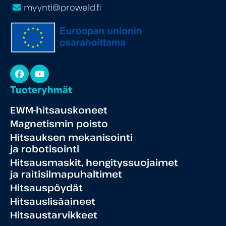
myynti@proweld.fi
Facebook
YouTube
Tuoteryhmät
EWM-hitsauskoneet
Magnetismin poisto
Hitsauksen mekanisointi
ja robotisointi
Hitsausmaskit, hengityssuojaimet
ja raitisilmapuhaltimet
Hitsauspöydät
Hitsauslisäaineet
Hitsaustarvikkeet