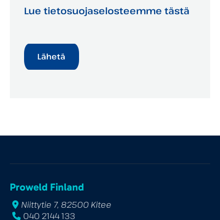
Lue tietosuojaselosteemme tästä
Proweld Finland
Niittytie 7, 82500 Kitee
040 2144 133