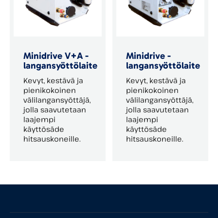
Minidrive V+A -
Minidrive -
langansyöttölaite
langansyöttölaite
Kevyt, kestävä ja
Kevyt, kestävä ja
pienikokoinen
pienikokoinen
välilangansyöttäjä,
välilangansyöttäjä,
jolla saavutetaan
jolla saavutetaan
laajempi
laajempi
käyttösäde
käyttösäde
hitsauskoneille.
hitsauskoneille.