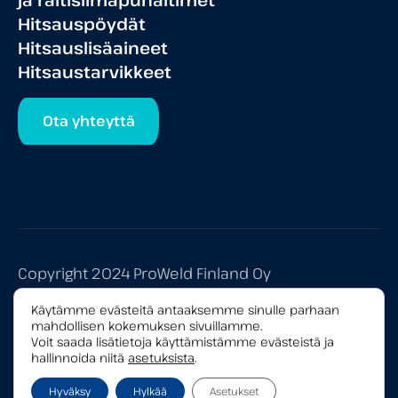
Hitsauspöydät
Hitsauslisäaineet
Hitsaustarvikkeet
Ota yhteyttä
Copyright 2024 ProWeld Finland Oy
Tietosuojaseloste
Käytämme evästeitä antaaksemme sinulle parhaan
mahdollisen kokemuksen sivuillamme.
Yleiset myyntiehdot
Voit saada lisätietoja käyttämistämme evästeistä ja
hallinnoida niitä
asetuksista
.
Hyväksy
Hylkää
Asetukset