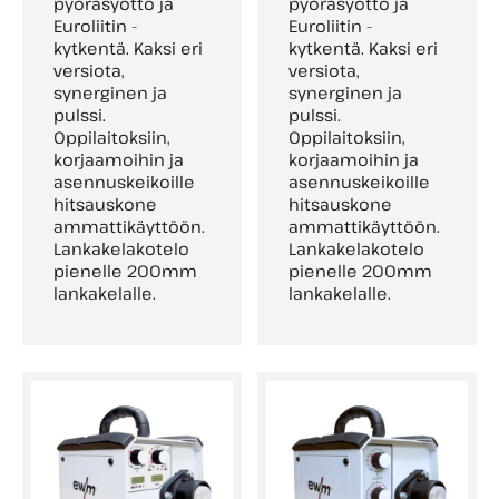
pyöräsyöttö ja
pyöräsyöttö ja
Euroliitin -
Euroliitin -
kytkentä. Kaksi eri
kytkentä. Kaksi eri
versiota,
versiota,
synerginen ja
synerginen ja
pulssi.
pulssi.
Oppilaitoksiin,
Oppilaitoksiin,
korjaamoihin ja
korjaamoihin ja
asennuskeikoille
asennuskeikoille
hitsauskone
hitsauskone
ammattikäyttöön.
ammattikäyttöön.
Lankakelakotelo
Lankakelakotelo
pienelle 200mm
pienelle 200mm
lankakelalle.
lankakelalle.