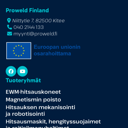
Proweld Finland
Niittytie 7, 82500 Kitee
040 2144 133
myynti@proweld.fi
Facebook
YouTube
Tuoteryhmät
EWM-hitsauskoneet
Magnetismin poisto
Hitsauksen mekanisointi
ja robotisointi
Hitsausmaskit, hengityssuojaimet
ja raitisilmapuhaltimet