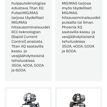
huipputeknologiaa
MIG/MAG tarjoaa
edustava Titan XQ
myös täydelliset
Pulssi-MIG/MAG
MIG/MAG
tarjoaa täydelliset
hitsausominaisuudet
MIG/MAG
pulssilla tai ilman.
hitsausominaisuudet
Phoenix XQ
RCC-teknologian
saatavilla kaasu -ja
(Rapid Current
vesijäähdytteisinä
Control) ansiosta.
teholuokissa
Titan XQ saatavilla
350A, 400A, 500A
kaasu -ja
ja 600A.
vesijäähdytteisinä
teholuokissa
350A, 400A, 500A
ja 600A.