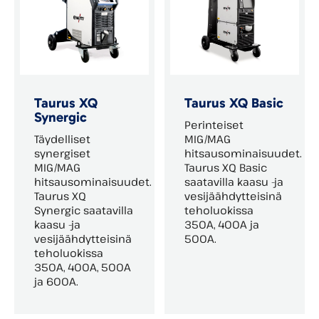
Taurus XQ
Taurus XQ Basic
Synergic
Perinteiset
Täydelliset
MIG/MAG
synergiset
hitsausominaisuudet.
MIG/MAG
Taurus XQ Basic
hitsausominaisuudet.
saatavilla kaasu -ja
Taurus XQ
vesijäähdytteisinä
Synergic saatavilla
teholuokissa
kaasu -ja
350A, 400A ja
vesijäähdytteisinä
500A.
teholuokissa
350A, 400A, 500A
ja 600A.