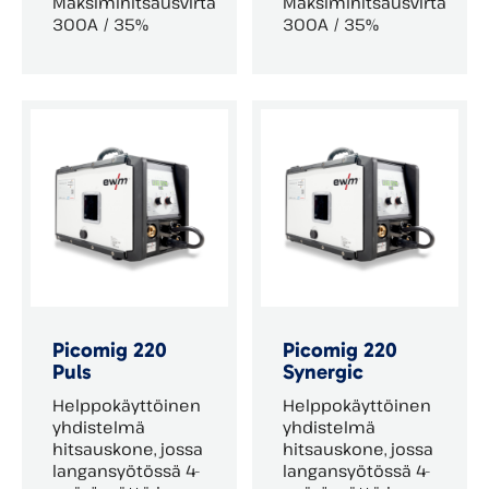
Maksimihitsausvirta
Maksimihitsausvirta
300A / 35%
300A / 35%
Picomig 220
Picomig 220
Puls
Synergic
Helppokäyttöinen
Helppokäyttöinen
yhdistelmä
yhdistelmä
hitsauskone, jossa
hitsauskone, jossa
langansyötössä 4-
langansyötössä 4-