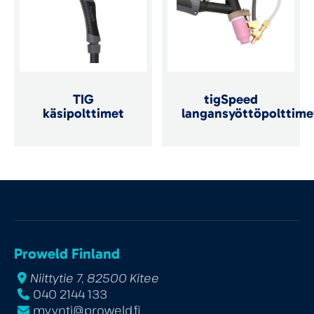
TIG
tigSpeed
käsipolttimet
langansyöttöpolttime
Proweld Finland
Niittytie 7, 82500 Kitee
040 2144 133
myynti@proweld.fi