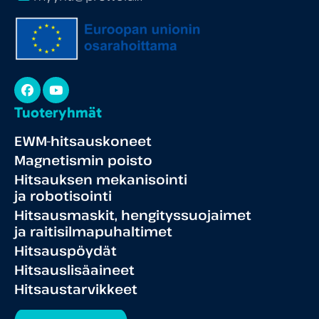
Facebook
YouTube
Tuoteryhmät
EWM-hitsauskoneet
Magnetismin poisto
Hitsauksen mekanisointi
ja robotisointi
Hitsausmaskit, hengityssuojaimet
ja raitisilmapuhaltimet
Hitsauspöydät
Hitsauslisäaineet
Hitsaustarvikkeet