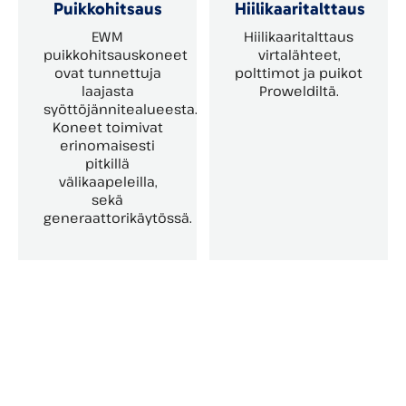
Puikkohitsaus
Hiilikaaritalttaus
EWM
Hiilikaaritalttaus
puikkohitsauskoneet
virtalähteet,
ovat tunnettuja
polttimot ja puikot
laajasta
Proweldiltä.
syöttöjännitealueesta.
Koneet toimivat
erinomaisesti
pitkillä
välikaapeleilla,
sekä
generaattorikäytössä.