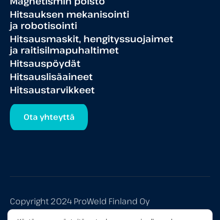
Magnetismin poisto
Hitsauksen mekanisointi
ja robotisointi
Hitsausmaskit, hengityssuojaimet
ja raitisilmapuhaltimet
Hitsauspöydät
Hitsauslisäaineet
Hitsaustarvikkeet
Ota yhteyttä
Copyright 2024 ProWeld Finland Oy