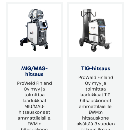
MIG/MAG-
TIG-hitsaus
hitsaus
ProWeld Finland
ProWeld Finland
Oy myy ja
Oy myy ja
toimittaa
toimittaa
laadukkaat TIG-
laadukkaat
hitsauskoneet
MIG/MAG-
ammattilaisille.
hitsauskoneet
EWM:n
ammattilaisille.
hitsauskone
EWM:n
sisältää 3-vuoden
hitsauskone
takuun ilman