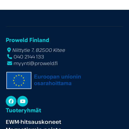
Proweld Finland
Niittytie 7, 82500 Kitee
040 2144 133
myynti@proweld.fi
Facebook
YouTube
Tuoteryhmät
EWM-hitsauskoneet