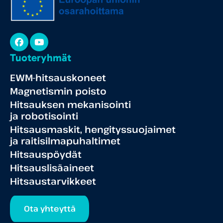
Facebook
YouTube
Tuoteryhmät
EWM-hitsauskoneet
Magnetismin poisto
Hitsauksen mekanisointi
ja robotisointi
Hitsausmaskit, hengityssuojaimet
ja raitisilmapuhaltimet
Hitsauspöydät
Hitsauslisäaineet
Hitsaustarvikkeet
Ota yhteyttä