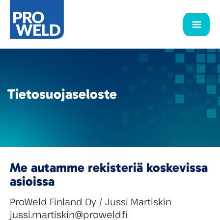
Tietosuojaseloste
Me autamme rekisteriä koskevissa
asioissa
ProWeld Finland Oy / Jussi Martiskin
jussi.martiskin@proweld.fi