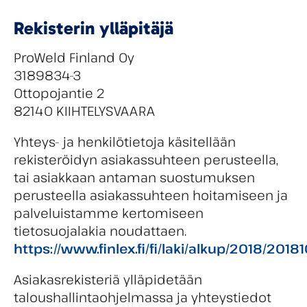
Rekisterin ylläpitäjä
ProWeld Finland Oy
3189834-3
Ottopojantie 2
82140 KIIHTELYSVAARA
Yhteys- ja henkilötietoja käsitellään
rekisteröidyn asiakassuhteen perusteella,
tai asiakkaan antaman suostumuksen
perusteella asiakassuhteen hoitamiseen ja
palveluistamme kertomiseen
tietosuojalakia noudattaen.
https://www.finlex.fi/fi/laki/alkup/2018/2018
Asiakasrekisteriä ylläpidetään
taloushallintaohjelmassa ja yhteystiedot