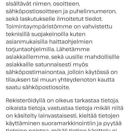
sisältävät nimen, osoitteen,
sähköpostiosoitteen ja puhelinnumeron,
sekä laskutukselle ilmoitetut tiedot.
Toimintaympäristömme on vahvistettu
teknisillä suojakeinoilla kuten
asianmukaisilla haittaohjelmien
torjuntaohjelmilla. Lähetämme
asiakkaillemme, sekä uusille mahdollisille
asiakkaille satunnaisesti myös
sähköpostimainontaa, jolloin käytössä on
tilauksen tai muun yhteydenoton kautta
saatu sähköpostiosoite.
Rekisteröidyllä on oikeus tarkastaa tietoja,
oikaista tietoja, vastustaa tietoja mikäli niitä
on käsitelty lainvastaisesti, kieltää tietojen
käyttäminen suoramarkkinointiin ja pyytää
tietojen poistoa, mikäli tietjen käsittely ei