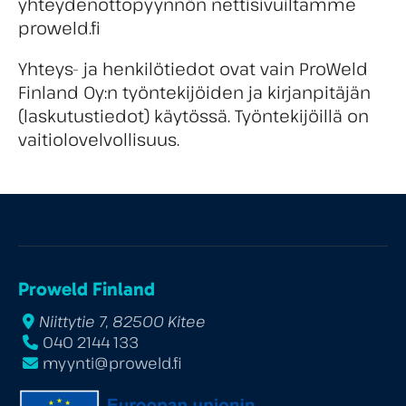
yhteydenottopyynnön nettisivuiltamme
proweld.fi
Yhteys- ja henkilötiedot ovat vain ProWeld
Finland Oy:n työntekijöiden ja kirjanpitäjän
(laskutustiedot) käytössä. Työntekijöillä on
vaitiolovelvollisuus.
Proweld Finland
Niittytie 7, 82500 Kitee
040 2144 133
myynti@proweld.fi