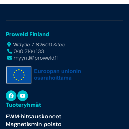
Proweld Finland
Niittytie 7, 82500 Kitee
040 2144 133
myynti@proweld.fi
Facebook
YouTube
Tuoteryhmät
EWM-hitsauskoneet
Magnetismin poisto