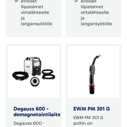
erilliset
erilliset
liipaisimet
liipaisimet
virtalähteelle
virtalähteelle
ja
ja
langansyötölle
langansyötölle
Degauss 600 -
EWM PM 301 G
demagnetointilaite
EWM PM 301 G
Degauss 600 -
poltin on