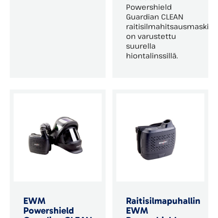
Powershield
Guardian CLEAN
raitisilmahitsausmaski
on varustettu
suurella
hiontalinssillä.
EWM
Raitisilmapuhallin
Powershield
EWM