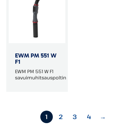
EWM PM 551 W
F1
EWM PM 551 W F1
savuimuhitsauspoltin
1
2
3
4
→