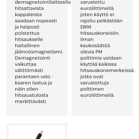
demagnetointilaitteella
varustettu
hitsattavista
euroliittimellä,
kappaleista
joten käyttö ei
saadaan nopeasti
rajoitu pelkästään
ja helposti
EWM
poistettua
hitsauskoneisiin.
hitsaukselle
Ilman
haitallinen
kaukosäätöä
jäännösmagnetismi.
olevia PM
Demagnetointi
polttimia voidaan
vaikuttaa
käyttää kaikissa
välittömästi
hitsauskonemerkeissä,
parantaen valo -
jotka ovat
kaaren laatua ja
varustettuja
näin ollen
polttimen
hitsaustulosta
euroliittimellä.
merkittävästi.