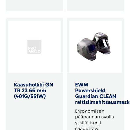
Kaasuholkki GN
EWM
TR 23 66 mm
Powershield
(401G/551W)
Guardian CLEAN
raitisilmahitsausmask
Ergonomisen
pääpannan avulla
yksilöllisesti
säädettävä