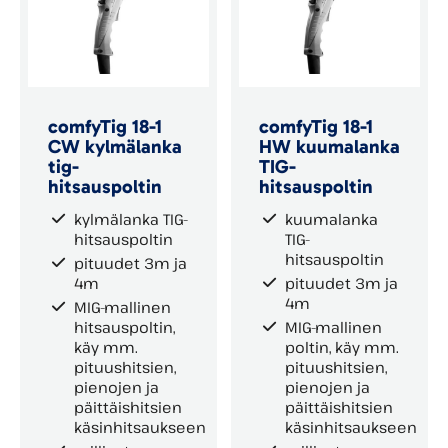
comfyTig 18-1
comfyTig 18-1
CW kylmälanka
HW kuumalanka
tig-
TIG-
hitsauspoltin
hitsauspoltin
kylmälanka TIG-
kuumalanka
hitsauspoltin
TIG-
hitsauspoltin
pituudet 3m ja
4m
pituudet 3m ja
4m
MIG-mallinen
hitsauspoltin,
MIG-mallinen
käy mm.
poltin, käy mm.
pituushitsien,
pituushitsien,
pienojen ja
pienojen ja
päittäishitsien
päittäishitsien
käsinhitsaukseen
käsinhitsaukseen