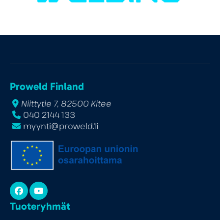
Proweld Finland
Niittytie 7, 82500 Kitee
040 2144 133
myynti@proweld.fi
Facebook
YouTube
Tuoteryhmät