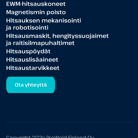
EWM-hitsauskoneet
Magnetismin poisto
Hitsauksen mekanisointi
ja robotisointi
Hitsausmaskit, hengityssuojaimet
ja raitisilmapuhaltimet
Hitsauspöydät
Hitsauslisäaineet
Hitsaustarvikkeet
Ota yhteyttä
Copyright 2024 ProWeld Finland Oy