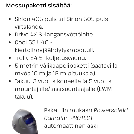
Messupaketti sisältää:
Sirion 405 puls tai Sirion 505 puls -
virtalähde.
Drive 4X S -langansyöttölaite.
Cool 55 U40 -
kiertoilmajäähdytysmoduuli.
Trolly 54-5 -kuljetusvaunu.
5 metrin välikaapelipaketti (saatavilla
myös 10 m ja 15 m pituuksia).
Takuu: 3 vuotta koneelle ja 5 vuotta
muuntajalle/tasasuuntaajalle (EWM-
takuu).
Pakettiin mukaan
Powershield
Guardian PROTECT
-
automaattinen aski