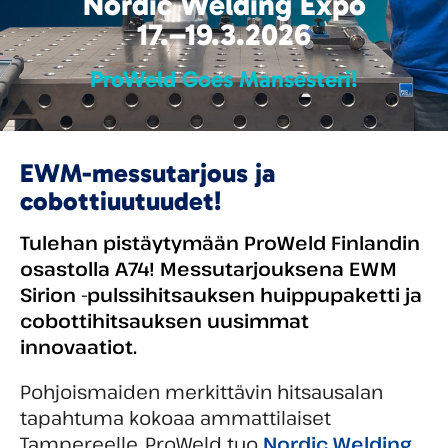
Nordic Welding Expo
17.–19.3.2026
ProWeld Goes Mansesteri!
EWM-messutarjous ja
cobottiuutuudet!
Tulehan pistäytymään ProWeld Finlandin
osastolla A74! Messutarjouksena EWM
Sirion -pulssihitsauksen huippupaketti ja
cobottihitsauksen uusimmat
innovaatiot.
Pohjoismaiden merkittävin hitsausalan
tapahtuma kokoaa ammattilaiset
Tampereelle. ProWeld tuo
Nordic Welding