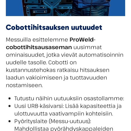
Cobottihitsauksen uutuudet
Messuilla esittelemme
ProWeld-
cobottihitsausaseman
uusimmat
ominaisuudet, jotka vievät automatisoinnin
uudelle tasolle. Cobotti on
kustannustehokas ratkaisu hitsauksen
laadun vakioimiseen ja tuottavuuden
nostamiseen.
Tutustu näihin uutuuksiin osastollamme:
Uusi UR8-käsivarsi: Lisää kapasiteettia ja
ulottuvuutta vaativampiin kohteisiin.
Pyörityslaite (Messu-uutuus):
Mahdollistaa pyörähdyskappaleiden