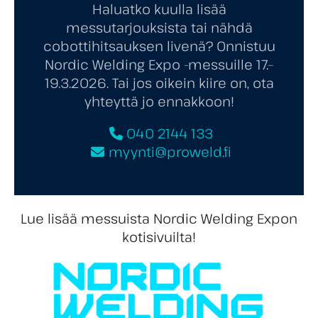
Haluatko kuulla lisää
messutarjouksista tai nähdä
cobottihitsauksen livenä? Onnistuu
Nordic Welding Expo -messuille 17.–
19.3.2026. Tai jos oikein kiire on, ota
yhteyttä jo ennakkoon!
040 2144 133
myynti@proweld.fi
Lue lisää messuista Nordic Welding Expon
kotisivuilta!