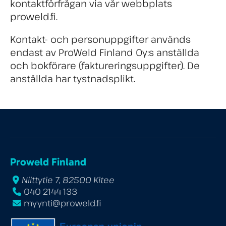
kontaktförfrågan via vår webbplats
proweld.fi.
Kontakt- och personuppgifter används
endast av ProWeld Finland Oy:s anställda
och bokförare (faktureringsuppgifter). De
anställda har tystnadsplikt.
Proweld Finland
Niittytie 7, 82500 Kitee
040 2144 133
myynti@proweld.fi