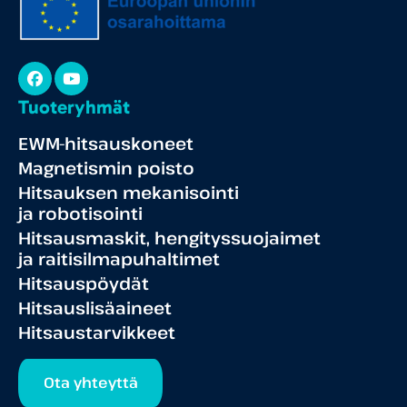
Facebook
YouTube
Tuoteryhmät
EWM-hitsauskoneet
Magnetismin poisto
Hitsauksen mekanisointi
ja robotisointi
Hitsausmaskit, hengityssuojaimet
ja raitisilmapuhaltimet
Hitsauspöydät
Hitsauslisäaineet
Hitsaustarvikkeet
Ota yhteyttä