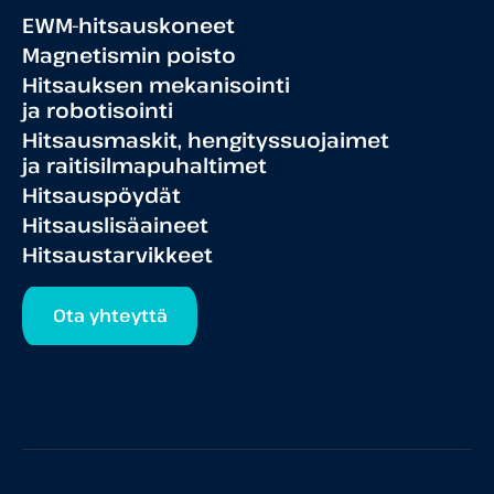
EWM-hitsauskoneet
Magnetismin poisto
Hitsauksen mekanisointi
ja robotisointi
Hitsausmaskit, hengityssuojaimet
ja raitisilmapuhaltimet
Hitsauspöydät
Hitsauslisäaineet
Hitsaustarvikkeet
Ota yhteyttä