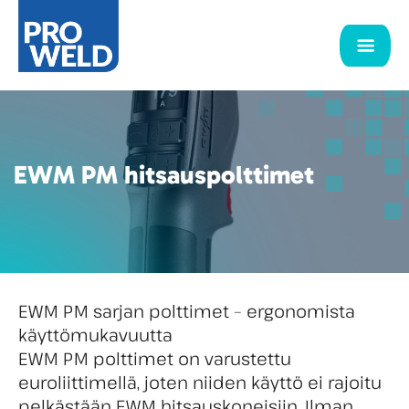
EWM PM hitsauspolttimet
EWM PM sarjan polttimet – ergonomista
käyttömukavuutta
EWM PM polttimet on varustettu
euroliittimellä, joten niiden käyttö ei rajoitu
pelkästään EWM hitsauskoneisiin. Ilman