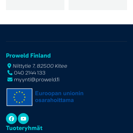
Proweld Finland
Niittytie 7, 82500 Kitee
040 2144 133
myynti@proweld.fi
Facebook
YouTube
Tuoteryhmät