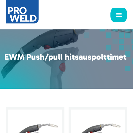
EWM Push/pull hitsauspolttimet