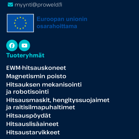
myynti@proweld.fi
Facebook
YouTube
Tuoteryhmät
EWM-hitsauskoneet
Magnetismin poisto
Hitsauksen mekanisointi
ja robotisointi
Hitsausmaskit, hengityssuojaimet
ja raitisilmapuhaltimet
Hitsauspöydät
Hitsauslisäaineet
Hitsaustarvikkeet