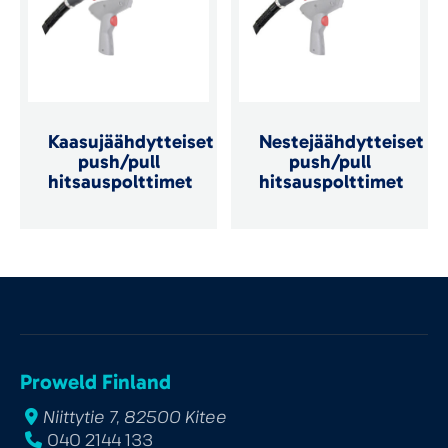
Kaasujäähdytteiset
Nestejäähdytteiset
push/pull
push/pull
hitsauspolttimet
hitsauspolttimet
Proweld Finland
Niittytie 7, 82500 Kitee
040 2144 133