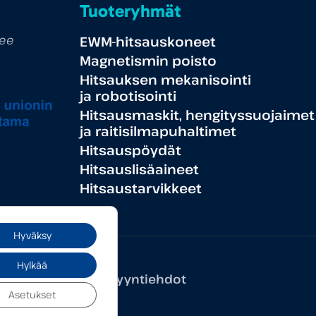
Tuoteryhmät
tee
EWM-hitsauskoneet
Magnetismin poisto
Hitsauksen mekanisointi
ja robotisointi
Hitsausmaskit, hengityssuojaimet
ja raitisilmapuhaltimet
Hitsauspöydät
Hitsauslisäaineet
Hitsaustarvikkeet
Hyväksy
Hylkää
seloste
Yleiset myyntiehdot
Asetukset