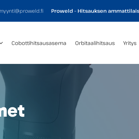
myynti@proweld.fi
Proweld – Hitsauksen ammattilais
Cobotti­hitsaus­asema
Orbitaalihitsaus
Yritys
met