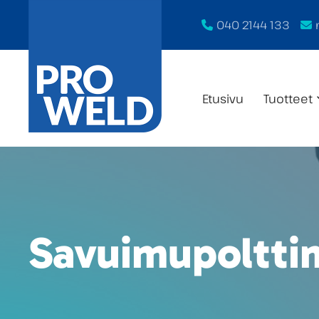
040 2144 133
Etusivu
Tuotteet
Savuimupoltti