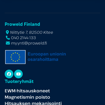
Proweld Finland
Niittytie 7, 82500 Kitee
040 2144 133
myynti@proweld.fi
Facebook
YouTube
Tuoteryhmät
EWM-hitsauskoneet
Magnetismin poisto
Hitsauksen mekanisointi