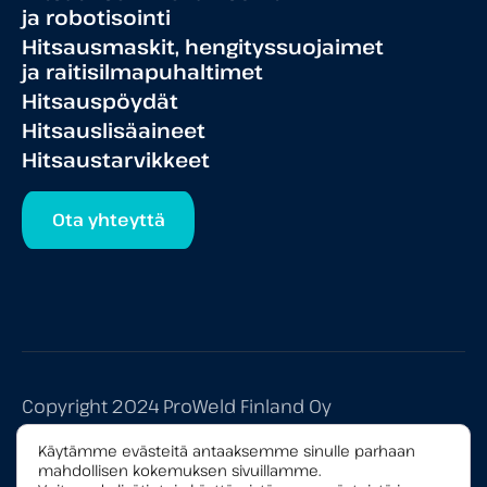
ja robotisointi
Hitsausmaskit, hengityssuojaimet
ja raitisilmapuhaltimet
Hitsauspöydät
Hitsauslisäaineet
Hitsaustarvikkeet
Ota yhteyttä
Copyright 2024 ProWeld Finland Oy
Tietosuojaseloste
Käytämme evästeitä antaaksemme sinulle parhaan
mahdollisen kokemuksen sivuillamme.
Yleiset myyntiehdot