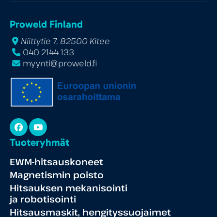
Proweld Finland
Niittytie 7, 82500 Kitee
040 2144 133
myynti@proweld.fi
Facebook
YouTube
Tuoteryhmät
EWM-hitsauskoneet
Magnetismin poisto
Hitsauksen mekanisointi
ja robotisointi
Hitsausmaskit, hengityssuojaimet