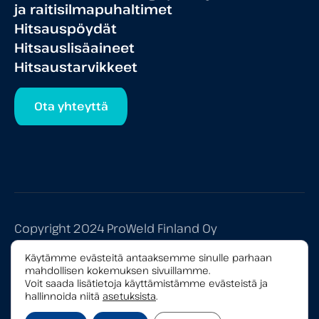
ja raitisilmapuhaltimet
Hitsauspöydät
Hitsauslisäaineet
Hitsaustarvikkeet
Ota yhteyttä
Copyright 2024 ProWeld Finland Oy
Tietosuojaseloste
Käytämme evästeitä antaaksemme sinulle parhaan
mahdollisen kokemuksen sivuillamme.
Yleiset myyntiehdot
Voit saada lisätietoja käyttämistämme evästeistä ja
hallinnoida niitä
asetuksista
.