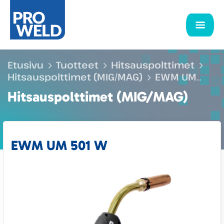
Etusivu
Tuotteet
Hitsauspolttimet
Hitsauspolttimet (MIG/MAG)
EWM UM
hitsauspolttimet
Nestejäähdytteiset UM
Hitsauspolttimet (MIG/MAG)
hitsauspolttimet
EWM UM 501 W
EWM UM 501 W