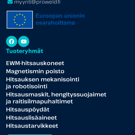
myynti@proweld.fi
Facebook
YouTube
Tuoteryhmät
EWM-hitsauskoneet
Magnetismin poisto
Hitsauksen mekanisointi
ja robotisointi
Hitsausmaskit, hengityssuojaimet
ja raitisilmapuhaltimet
Hitsauspöydät
Hitsauslisäaineet
Hitsaustarvikkeet