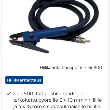
Tuotekategoriat:
Hiilikaaritalttaus
Flair 600 -talttaushiilenpidin on
tarkoitettu pyöreille Ø 4-10 mm:n hiilille
ja 4 x 15 mm:n suorakulmaiselle hiilille.