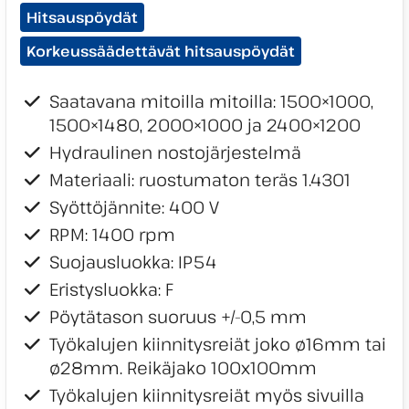
Tuotekategoriat:
Hitsauspöydät
Korkeussäädettävät hitsauspöydät
Saatavana mitoilla mitoilla: 1500×1000,
1500×1480, 2000×1000 ja 2400×1200
Hydraulinen nostojärjestelmä
Materiaali: ruostumaton teräs 1.4301
Syöttöjännite: 400 V
RPM: 1400 rpm
Suojausluokka: IP54
Eristysluokka: F
Pöytätason suoruus +/-0,5 mm
Työkalujen kiinnitysreiät joko ø16mm tai
ø28mm. Reikäjako 100x100mm
Työkalujen kiinnitysreiät myös sivuilla