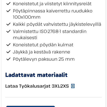
Koneistetut ja viistetyt kiinnitysreiät
Pöytäpinnassa kaiverrettu ruudukko
100x100mm
Kaikki pöydät vahvistettu jäykistelevyillä
Valmistettu ISO-2768-1 standardin
mukaisesti
Koneistetut pöydän kulmat
Jäykkä ja kestävä rakenne
Pöytälevyn paksuun 25 mm
Ladattavat materiaalit
Lataa Työkalusarjat 3XL-2XS