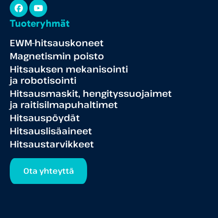
Facebook
YouTube
Tuoteryhmät
EWM-hitsauskoneet
Magnetismin poisto
Hitsauksen mekanisointi
ja robotisointi
Hitsausmaskit, hengityssuojaimet
ja raitisilmapuhaltimet
Hitsauspöydät
Hitsauslisäaineet
Hitsaustarvikkeet
Ota yhteyttä