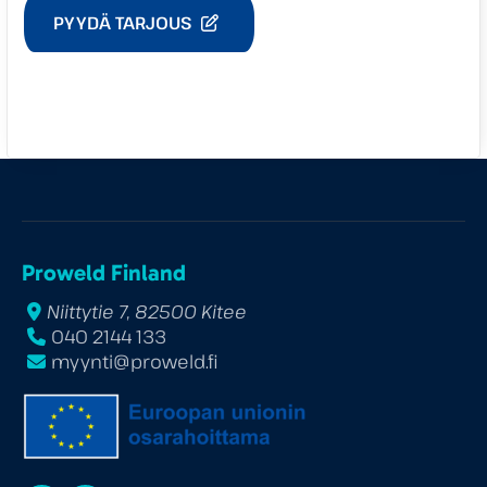
PYYDÄ TARJOUS
Proweld Finland
Niittytie 7, 82500 Kitee
040 2144 133
myynti@proweld.fi