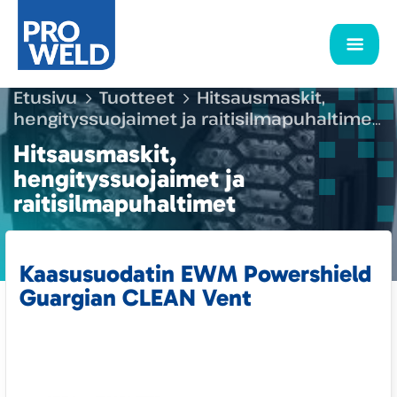
Etusivu
Tuotteet
Hitsausmaskit,
hengityssuojaimet ja raitisilmapuhaltimet
Maskien ja puhaltimien kulutusosat ja
Hitsausmaskit,
tarvikkeet
Kaasusuodatin EWM
hengityssuojaimet ja
Powershield Guargian CLEAN Vent
raitisilmapuhaltimet
Kaasusuodatin EWM Powershield
Guargian CLEAN Vent