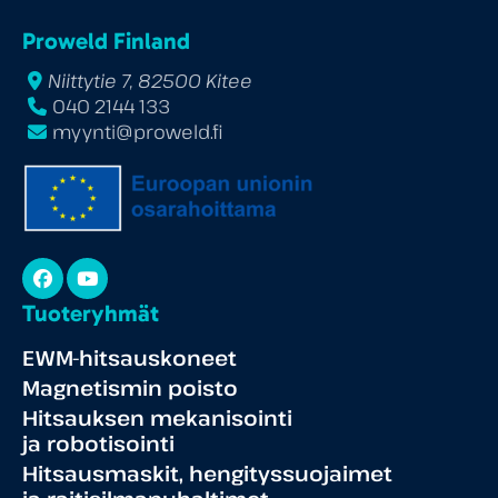
Proweld Finland
Niittytie 7, 82500 Kitee
040 2144 133
myynti@proweld.fi
Facebook
YouTube
Tuoteryhmät
EWM-hitsauskoneet
Magnetismin poisto
Hitsauksen mekanisointi
ja robotisointi
Hitsausmaskit, hengityssuojaimet