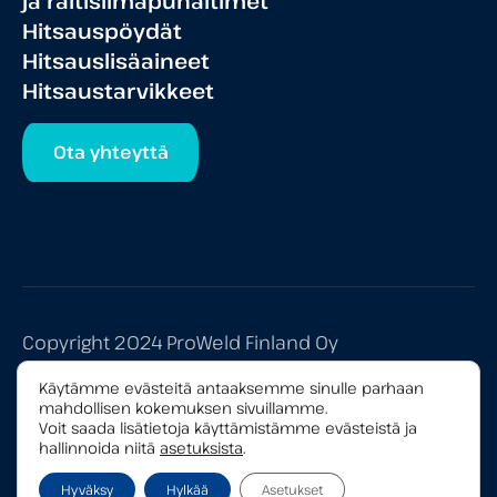
ja raitisilmapuhaltimet
Hitsauspöydät
Hitsauslisäaineet
Hitsaustarvikkeet
Ota yhteyttä
Copyright 2024 ProWeld Finland Oy
Tietosuojaseloste
Käytämme evästeitä antaaksemme sinulle parhaan
mahdollisen kokemuksen sivuillamme.
Yleiset myyntiehdot
Voit saada lisätietoja käyttämistämme evästeistä ja
hallinnoida niitä
asetuksista
.
Hyväksy
Hylkää
Asetukset