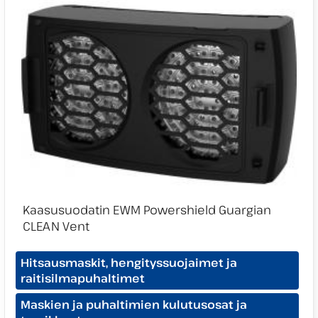
Tuotekategoriat:
Hitsausmaskit, hengityssuojaimet ja
raitisilmapuhaltimet
Maskien ja puhaltimien kulutusosat ja