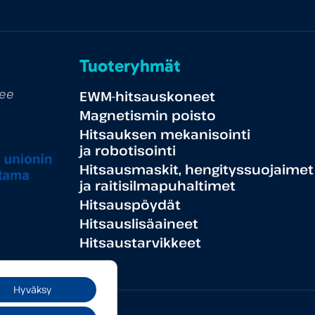
Tuoteryhmät
tee
EWM-hitsauskoneet
Magnetismin poisto
Hitsauksen mekanisointi
ja robotisointi
Hitsausmaskit, hengityssuojaimet
ja raitisilmapuhaltimet
Hitsauspöydät
Hitsauslisäaineet
Hitsaustarvikkeet
Hyväksy