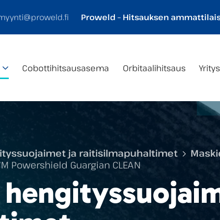
myynti@proweld.fi
Proweld – Hitsauksen ammattilais
Cobotti­hitsaus­asema
Orbitaalihitsaus
Yrity
ityssuojaimet ja raitisilmapuhaltimet
Maski
M Powershield Guargian CLEAN
 hengityssuojaim