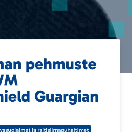
nan pehmuste
WM
ield Guargian
yssuojaimet ja raitisilmapuhaltimet