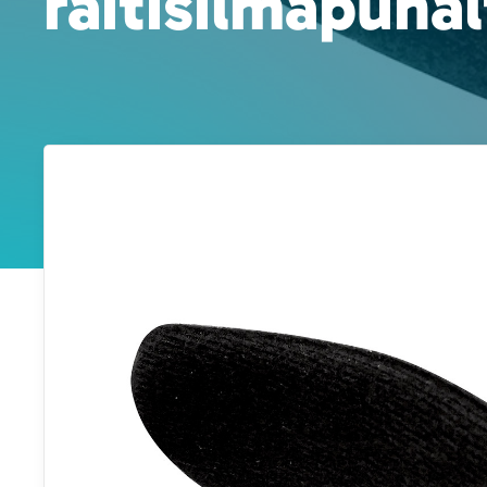
raitisilmapuha