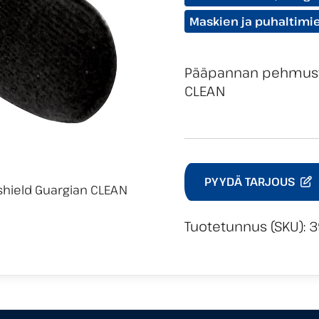
Maskien ja puhaltimie
Pääpannan pehmust
CLEAN
PYYDÄ TARJOUS
Tuotetunnus (SKU):
3