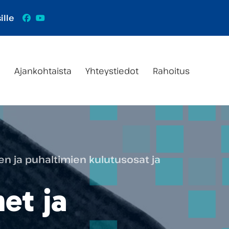
Facebook
YouTube
ille
s
Ajankohtaista
Yhteystiedot
Rahoitus
en ja puhaltimien kulutusosat ja
et ja