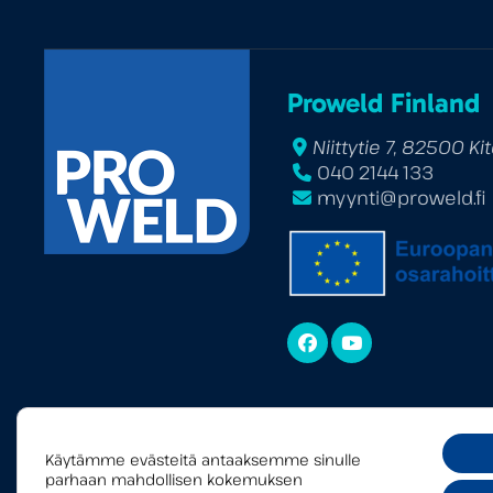
Proweld Finland
Niittytie 7, 82500 Ki
040 2144 133
myynti@proweld.fi
Facebook
YouTube
Käytämme evästeitä antaaksemme sinulle
parhaan mahdollisen kokemuksen