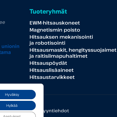
Tuoteryhmät
tee
EWM-hitsauskoneet
Magnetismin poisto
Hitsauksen mekanisointi
ja robotisointi
Hitsausmaskit, hengityssuojaimet
ja raitisilmapuhaltimet
Hitsauspöydät
Hitsauslisäaineet
Hitsaustarvikkeet
Hyväksy
Hylkää
seloste
Yleiset myyntiehdot
Asetukset