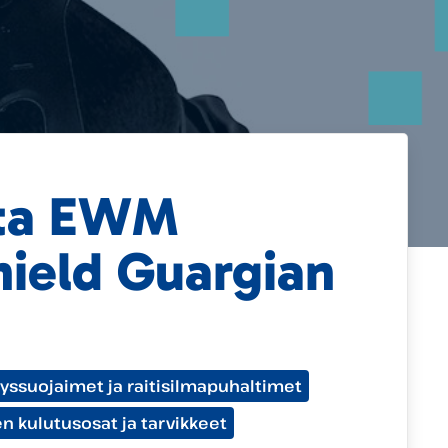
ta EWM
ield Guargian
yssuojaimet ja raitisilmapuhaltimet
n kulutusosat ja tarvikkeet