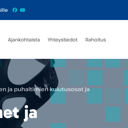
Facebook
YouTube
ille
s
Ajankohtaista
Yhteystiedot
Rahoitus
en ja puhaltimien kulutusosat ja
et ja