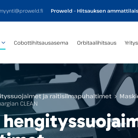
myynti@proweld.fi
Proweld – Hitsauksen ammattilais
Cobotti­hitsaus­asema
Orbitaalihitsaus
Yrity
ityssuojaimet ja raitisilmapuhaltimet
Maski
argian CLEAN
 hengityssuojaim