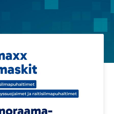
maxx
maskit
isilmapuhaltimet
yssuojaimet ja raitisilmapuhaltimet
anoraama-