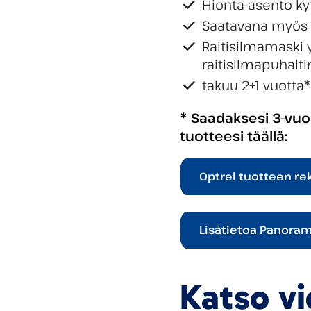
Hionta-asento k
Saatavana myös r
Raitisilmamaski
raitisilmapuhal
takuu 2+1 vuotta
* Saadaksesi 3-vuo
tuotteesi täällä:
Optrel tuotteen rek
Lisätietoa Panoram
Katso v