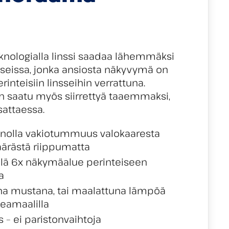
knologialla linssi saadaa lähemmäksi
aseissa, jonka ansiosta näkyvymä on
inteisiin linsseihin verrattuna.
n saatu myös siirrettyä taaemmaksi,
tsattaessa.
nolla vakiotummuus valokaaresta
äärästä riippumatta
llä 6x näkymäalue perinteiseen
a
ana mustana, tai maalattuna lämpöä
peamaalilla
s – ei paristonvaihtoja