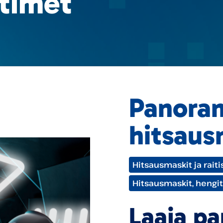
ltimet
Panora
hitsaus
Tuotekategoriat:
Hitsausmaskit ja rait
Hitsausmaskit, hengit
Laaja p