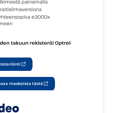
ytkimestä painamalla
aitisilmaversiona
 yhteensopiva e3000x
timeen
*
den takuun rekisteröi Optrel-
isteröinti
axx maskeista tästä
ideo