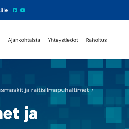
Facebook
YouTube
ille
s
Ajankohtaista
Yhteystiedot
Rahoitus
smaskit ja raitisilmapuhaltimet
et ja