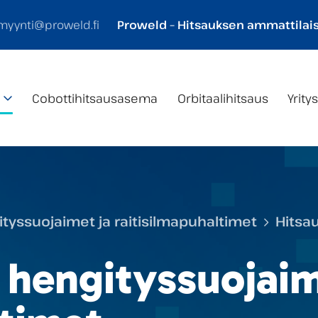
myynti@proweld.fi
Proweld – Hitsauksen ammattilais
Cobotti­hitsaus­asema
Orbitaalihitsaus
Yrity
ityssuojaimet ja raitisilmapuhaltimet
Hitsau
 hengityssuojaim