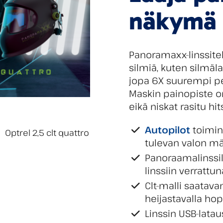
näkymä
Panoramaxx-linssite
silmiä, kuten silmäl
jopa 6X suurempi per
Maskin painopiste o
eikä niskat rasitu hi
Autopilot
toimin
tulevan valon m
Panoraamalinssi
linssiin verrattun
Clt-malli saatav
heijastavalla ho
Linssin USB-latau