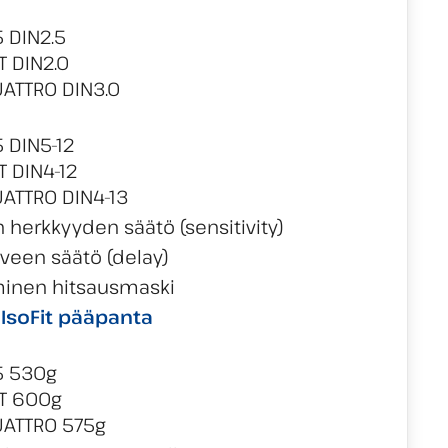
 DIN2.5
T DIN2.0
ATTRO DIN3.0
 DIN5-12
 DIN4-12
ATTRO DIN4-13
erkkyyden säätö (sensitivity)
iveen säätö (delay)
minen hitsausmaski
a
IsoFit pääpanta
5 530g
T 600g
UATTRO 575g