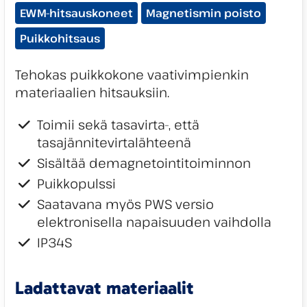
Tuotekategoriat:
EWM-hitsauskoneet
Magnetismin poisto
Puikkohitsaus
Tehokas puikkokone vaativimpienkin
materiaalien hitsauksiin.
Toimii sekä tasavirta-, että
tasajännitevirtalähteenä
Sisältää demagnetointitoiminnon
Puikkopulssi
Saatavana myös PWS versio
elektronisella napaisuuden vaihdolla
IP34S
Ladattavat materiaalit