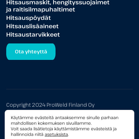
Hitsausmaskit, hengityssuojaimet
ja raitisilmapuhaltimet
Hitsauspöydät
Hitsauslisäaineet
Hitsaustarvikkeet
Ota yhteyttä
Copyright 2024 ProWeld Finland Oy
Tietosuojaseloste
Käytämme evästeitä antaaksemme sinulle parhaan
mahdollisen kokemuksen sivuillamme.
Yleiset myyntiehdot
Voit saada lisätietoja käyttämistämme evästeistä ja
hallinnoida niitä
asetuksista
.