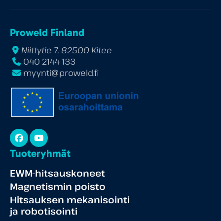
Proweld Finland
Niittytie 7, 82500 Kitee
040 2144 133
myynti@proweld.fi
Facebook
YouTube
Tuoteryhmät
EWM-hitsauskoneet
Magnetismin poisto
Hitsauksen mekanisointi
ja robotisointi