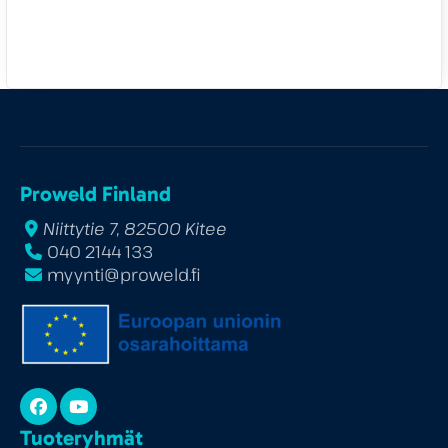
Proweld Finland
Niittytie 7, 82500 Kitee
040 2144 133
myynti@proweld.fi
Facebook
YouTube
Tuoteryhmät