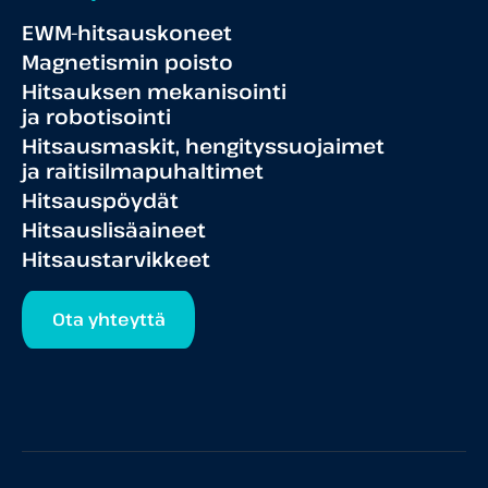
EWM-hitsauskoneet
Magnetismin poisto
Hitsauksen mekanisointi
ja robotisointi
Hitsausmaskit, hengityssuojaimet
ja raitisilmapuhaltimet
Hitsauspöydät
Hitsauslisäaineet
Hitsaustarvikkeet
Ota yhteyttä