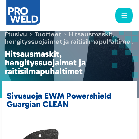
Etusivu
Tuotteet
Hitsausmaskit,
hengityssuojaimet ja raitisilmapuhaltimet
Maskien ja puhaltimien kulutusosat ja
Hitsausmaskit,
tarvikkeet
Sivusuoja EWM Powershield
hengityssuojaimet ja
Guargian CLEAN
raitisilmapuhaltimet
Sivusuoja EWM Powershield
Guargian CLEAN