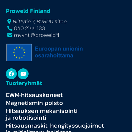
Proweld Finland
Niittytie 7, 82500 Kitee
040 2144 133
myynti@proweld.fi
Facebook
YouTube
Tuoteryhmät
EWM-hitsauskoneet
Magnetismin poisto
Hitsauksen mekanisointi
ja robotisointi
Hitsausmaskit, hengityssuojaimet