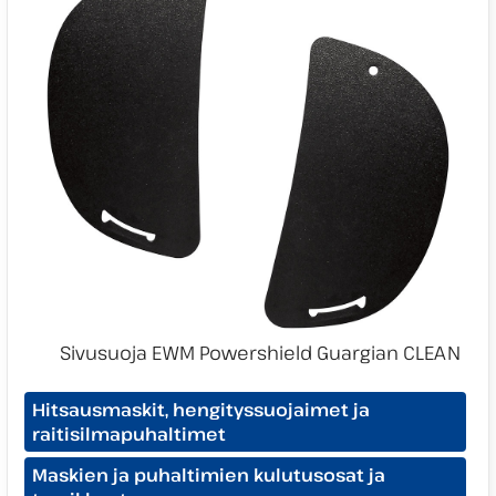
Tuotekategoriat:
Hitsausmaskit, hengityssuojaimet ja
raitisilmapuhaltimet
Maskien ja puhaltimien kulutusosat ja