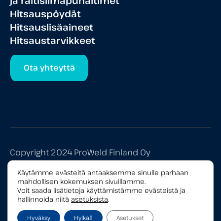
ja raitisilmapuhaltimet
Hitsauspöydät
Hitsauslisäaineet
Hitsaustarvikkeet
Ota yhteyttä
Copyright 2024 ProWeld Finland Oy
Tietosuojaseloste
Käytämme evästeitä antaaksemme sinulle parhaan
mahdollisen kokemuksen sivuillamme.
Yleiset myyntiehdot
Voit saada lisätietoja käyttämistämme evästeistä ja
hallinnoida niitä
asetuksista
.
Hyväksy
Hylkää
Asetukset