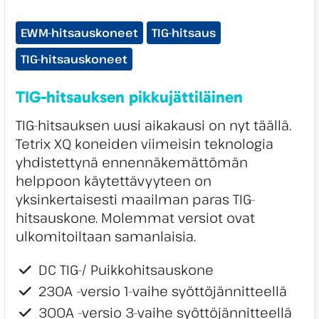
Tuotekategoriat:
EWM-hitsauskoneet
TIG-hitsaus
TIG-hitsauskoneet
TIG-hitsauksen pikkujättiläinen
TIG-hitsauksen uusi aikakausi on nyt täällä.
Tetrix XQ koneiden viimeisin teknologia
yhdistettynä ennennäkemättömän
helppoon käytettävyyteen on
yksinkertaisesti maailman paras TIG-
hitsauskone. Molemmat versiot ovat
ulkomitoiltaan samanlaisia.
DC TIG-/ Puikkohitsauskone
230A -versio 1-vaihe syöttöjännitteellä
300A -versio 3-vaihe syöttöjännitteellä