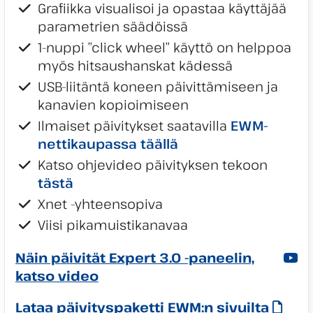
Grafiikka visualisoi ja opastaa käyttäjää
parametrien säädöissä
1-nuppi ”click wheel” käyttö on helppoa
myös hitsaushanskat kädessä
USB-liitäntä koneen päivittämiseen ja
kanavien kopioimiseen
Ilmaiset päivitykset saatavilla
EWM-
nettikaupassa täällä
Katso ohjevideo päivityksen tekoon
tästä
Xnet -yhteensopiva
Viisi pikamuistikanavaa
Näin päivität Expert 3.0 -paneelin,
katso video
Lataa päivityspaketti EWM:n sivuilta