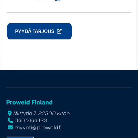
PYYDÄ TARJOUS
Proweld Finland
Niittytie 7, 82500 Kitee
040 2144 133
myynti@proweld.fi