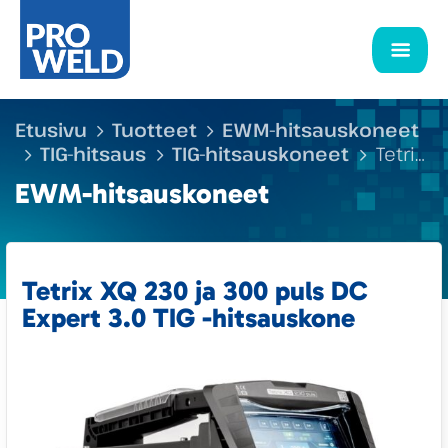
Etusivu
Tuotteet
EWM-hitsauskoneet
TIG-hitsaus
TIG-hitsauskoneet
Tetrix
XQ 230 ja 300 puls DC Expert 3.0 TIG -
EWM-hitsauskoneet
hitsauskone
Tetrix XQ 230 ja 300 puls DC
Expert 3.0 TIG -hitsauskone