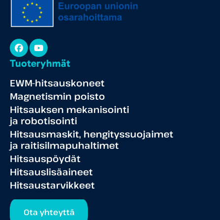
Facebook
YouTube
Tuoteryhmät
EWM-hitsauskoneet
Magnetismin poisto
Hitsauksen mekanisointi
ja robotisointi
Hitsausmaskit, hengityssuojaimet
ja raitisilmapuhaltimet
Hitsauspöydät
Hitsauslisäaineet
Hitsaustarvikkeet
Ota yhteyttä