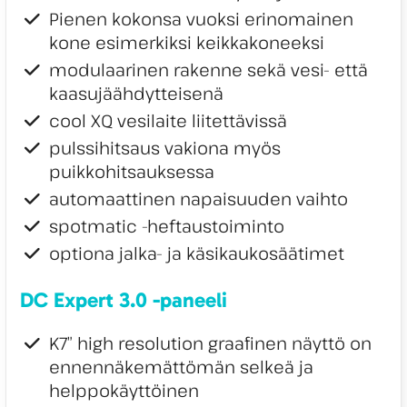
Pienen kokonsa vuoksi erinomainen
kone esimerkiksi keikkakoneeksi
modulaarinen rakenne sekä vesi- että
kaasujäähdytteisenä
cool XQ vesilaite liitettävissä
pulssihitsaus vakiona myös
puikkohitsauksessa
automaattinen napaisuuden vaihto
spotmatic -heftaustoiminto
optiona jalka- ja käsikaukosäätimet
DC Expert 3.0 -paneeli
K7″ high resolution graafinen näyttö on
ennennäkemättömän selkeä ja
helppokäyttöinen