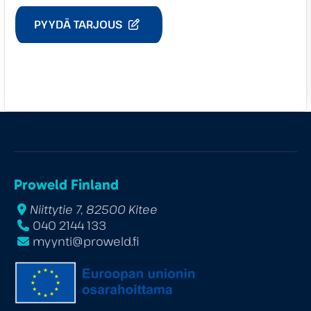
PYYDÄ TARJOUS
Proweld Finland
Niittytie 7, 82500 Kitee
040 2144 133
myynti@proweld.fi