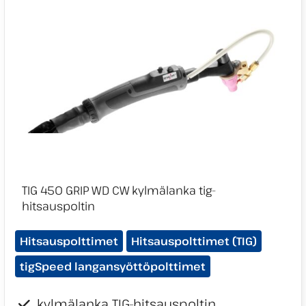
Tuotekategoriat:
Hitsauspolttimet
Hitsauspolttimet (TIG)
tigSpeed langansyöttöpolttimet
kylmälanka TIG-hitsauspoltin