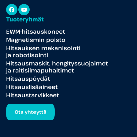
Facebook
YouTube
Tuoteryhmät
EWM-hitsauskoneet
Magnetismin poisto
Hitsauksen mekanisointi
ja robotisointi
Hitsausmaskit, hengityssuojaimet
ja raitisilmapuhaltimet
Hitsauspöydät
Hitsauslisäaineet
Hitsaustarvikkeet
Ota yhteyttä