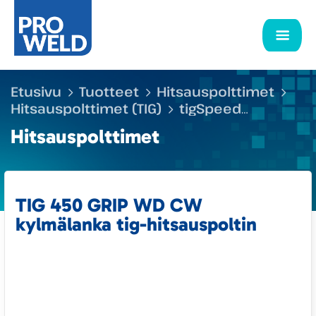
Etusivu
Tuotteet
Hitsauspolttimet
Hitsauspolttimet (TIG)
tigSpeed
langansyöttöpolttimet
TIG 450 GRIP WD
Hitsauspolttimet
CW kylmälanka tig-hitsauspoltin
TIG 450 GRIP WD CW
kylmälanka tig-hitsauspoltin