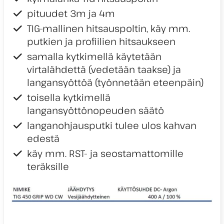
pituudet 3m ja 4m
TIG-mallinen hitsauspoltin, käy mm.
putkien ja profiilien hitsaukseen
samalla kytkimellä käytetään
virtalähdettä (vedetään taakse) ja
langansyöttöä (työnnetään eteenpäin)
toisella kytkimellä
langansyöttönopeuden säätö
langanohjausputki tulee ulos kahvan
edestä
käy mm. RST- ja seostamattomille
teräksille