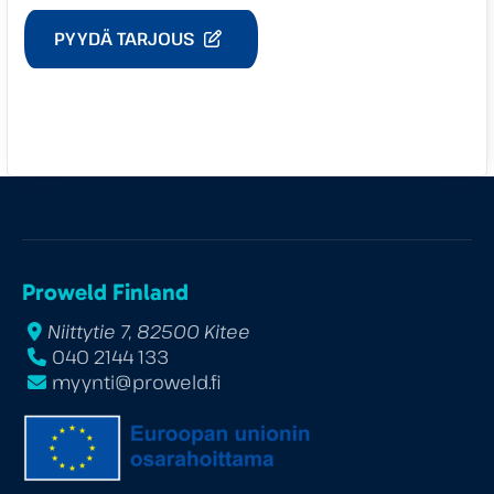
PYYDÄ TARJOUS
Proweld Finland
Niittytie 7, 82500 Kitee
040 2144 133
myynti@proweld.fi