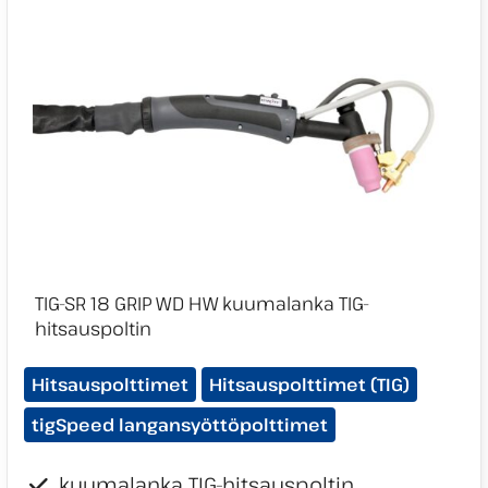
Tuotekategoriat:
Hitsauspolttimet
Hitsauspolttimet (TIG)
tigSpeed langansyöttöpolttimet
kuumalanka TIG-hitsauspoltin