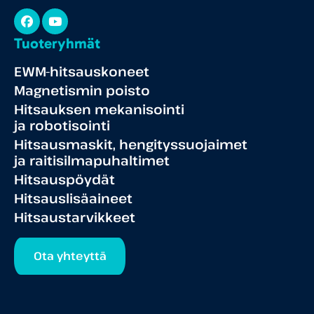
Facebook
YouTube
Tuoteryhmät
EWM-hitsauskoneet
Magnetismin poisto
Hitsauksen mekanisointi
ja robotisointi
Hitsausmaskit, hengityssuojaimet
ja raitisilmapuhaltimet
Hitsauspöydät
Hitsauslisäaineet
Hitsaustarvikkeet
Ota yhteyttä