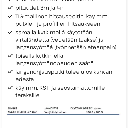
pituudet 3m ja 4m
TIG-mallinen hitsauspoltin, käy mm.
putkien ja profiilien hitsaukseen
samalla kytkimellä käytetään
virtalähdettä (vedetään taakse) ja
langansyöttöä (työnnetään eteenpäin)
toisella kytkimellä
langansyöttönopeuden säätö
langanohjausputki tulee ulos kahvan
edestä
käy mm. RST- ja seostamattomille
teräksille