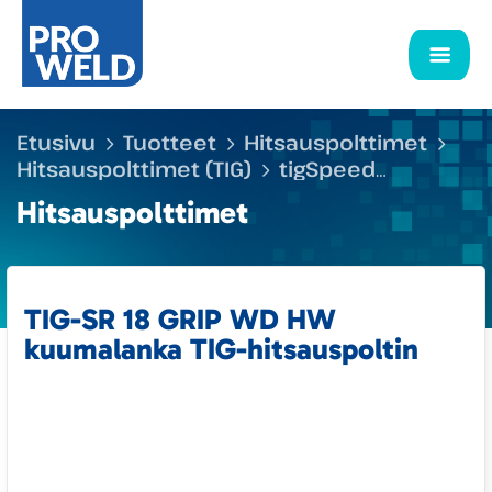
Etusivu
Tuotteet
Hitsauspolttimet
Hitsauspolttimet (TIG)
tigSpeed
langansyöttöpolttimet
TIG-SR 18 GRIP WD
Hitsauspolttimet
HW kuumalanka TIG-hitsauspoltin
TIG-SR 18 GRIP WD HW
kuumalanka TIG-hitsauspoltin