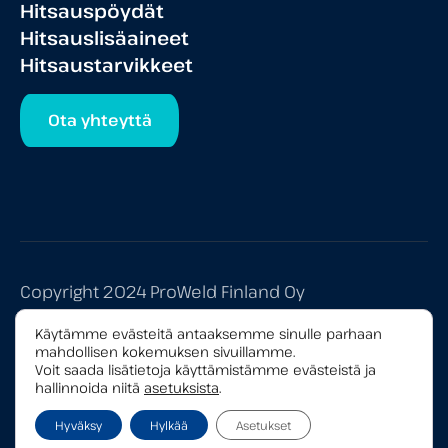
Hitsauspöydät
Hitsauslisäaineet
Hitsaustarvikkeet
Ota yhteyttä
Copyright 2024 ProWeld Finland Oy
Tietosuojaseloste
Käytämme evästeitä antaaksemme sinulle parhaan
mahdollisen kokemuksen sivuillamme.
Yleiset myyntiehdot
Voit saada lisätietoja käyttämistämme evästeistä ja
hallinnoida niitä
asetuksista
.
Hyväksy
Hylkää
Asetukset