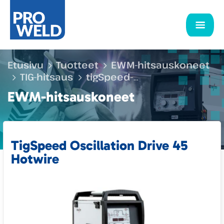
Etusivu
Tuotteet
EWM-hitsauskoneet
TIG-hitsaus
tigSpeed-
kuuma/kylmälangansyöttö
TigSpeed
EWM-hitsauskoneet
Oscillation Drive 45 Hotwire
TigSpeed Oscillation Drive 45
Hotwire