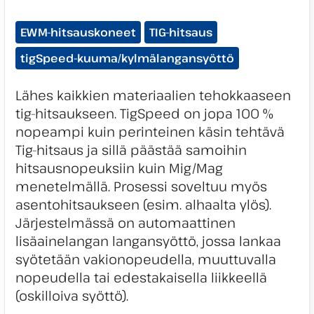
Tuotekategoriat:
EWM-hitsauskoneet
TIG-hitsaus
tigSpeed-kuuma/kylmälangansyöttö
Lähes kaikkien materiaalien tehokkaaseen
tig-hitsaukseen. TigSpeed on jopa 100 %
nopeampi kuin perinteinen käsin tehtävä
Tig-hitsaus ja sillä päästää samoihin
hitsausnopeuksiin kuin Mig/Mag
menetelmällä. Prosessi soveltuu myös
asentohitsaukseen (esim. alhaalta ylös).
Järjestelmässä on automaattinen
lisäainelangan langansyöttö, jossa lankaa
syötetään vakionopeudella, muuttuvalla
nopeudella tai edestakaisella liikkeellä
(oskilloiva syöttö).