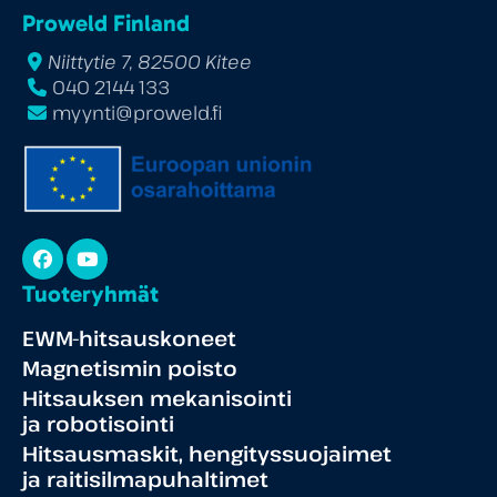
Proweld Finland
Niittytie 7, 82500 Kitee
040 2144 133
myynti@proweld.fi
Facebook
YouTube
Tuoteryhmät
EWM-hitsauskoneet
Magnetismin poisto
Hitsauksen mekanisointi
ja robotisointi
Hitsausmaskit, hengityssuojaimet
ja raitisilmapuhaltimet