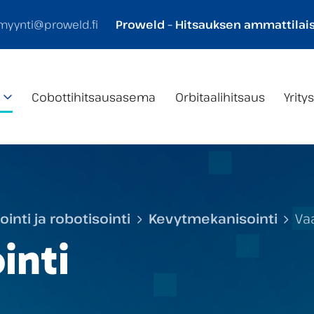
myynti@proweld.fi
Proweld – Hitsauksen ammattilais
Cobotti­hitsaus­asema
Orbitaalihitsaus
Yrity
nti ja robotisointi
Kevytmekanisointi
Va
inti