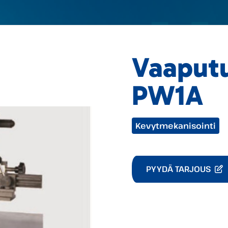
Vaaputu
PW1A
Tuotekategoriat:
Kevytmekanisointi
PYYDÄ TARJOUS