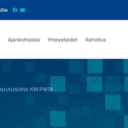
Facebook
YouTube
ille
s
Ajankohtaista
Yhteystiedot
Rahoitus
aputuslaite KW-PW1A