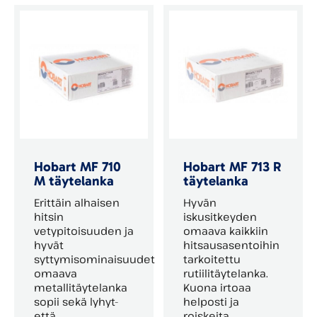
Hobart MF 710
Hobart MF 713 R
M täytelanka
täytelanka
Erittäin alhaisen
Hyvän
hitsin
iskusitkeyden
vetypitoisuuden ja
omaava kaikkiin
hyvät
hitsausasentoihin
syttymisominaisuudet
tarkoitettu
omaava
rutiilitäytelanka.
metallitäytelanka
Kuona irtoaa
sopii sekä lyhyt-
helposti ja
että
roiskeita