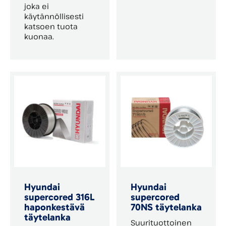
joka ei
käytännöllisesti
katsoen tuota
kuonaa.
Hyundai
Hyundai
supercored 316L
supercored
haponkestävä
70NS täytelanka
täytelanka
Suurituottoinen