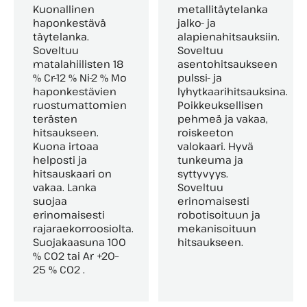
Kuonallinen
metallitäytelanka
haponkestävä
jalko- ja
täytelanka.
alapienahitsauksiin.
Soveltuu
Soveltuu
matalahiilisten 18
asentohitsaukseen
% Cr-12 % Ni-2 % Mo
pulssi- ja
haponkestävien
lyhytkaarihitsauksina.
ruostumattomien
Poikkeuksellisen
terästen
pehmeä ja vakaa,
hitsaukseen.
roiskeeton
Kuona irtoaa
valokaari. Hyvä
helposti ja
tunkeuma ja
hitsauskaari on
syttyvyys.
vakaa. Lanka
Soveltuu
suojaa
erinomaisesti
erinomaisesti
robotisoituun ja
rajaraekorroosiolta.
mekanisoituun
Suojakaasuna 100
hitsaukseen.
% CO2 tai Ar +20–
25 % CO2 .