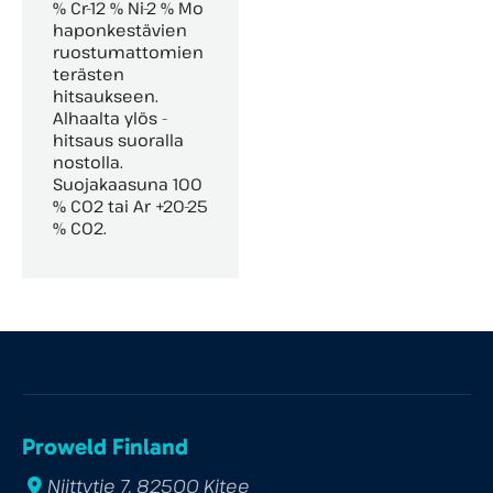
% Cr-12 % Ni-2 % Mo
haponkestävien
ruostumattomien
terästen
hitsaukseen.
Alhaalta ylös -
hitsaus suoralla
nostolla.
Suojakaasuna 100
% CO2 tai Ar +20-25
% CO2.
Proweld Finland
Niittytie 7, 82500 Kitee