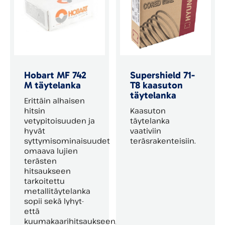
Hobart MF 742
Supershield 71-
M täytelanka
T8 kaasuton
täytelanka
Erittäin alhaisen
hitsin
Kaasuton
vetypitoisuuden ja
täytelanka
hyvät
vaativiin
syttymisominaisuudet
teräsrakenteisiin.
omaava lujien
terästen
hitsaukseen
tarkoitettu
metallitäytelanka
sopii sekä lyhyt-
että
kuumakaarihitsaukseen,