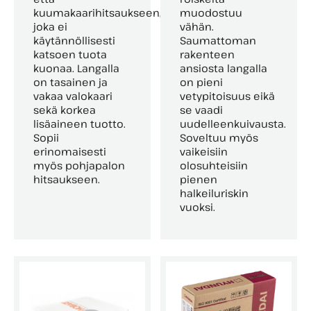
kuumakaarihitsaukseen,
muodostuu
joka ei
vähän.
käytännöllisesti
Saumattoman
katsoen tuota
rakenteen
kuonaa. Langalla
ansiosta langalla
on tasainen ja
on pieni
vakaa valokaari
vetypitoisuus eikä
sekä korkea
se vaadi
lisäaineen tuotto.
uudelleenkuivausta.
Sopii
Soveltuu myös
erinomaisesti
vaikeisiin
myös pohjapalon
olosuhteisiin
hitsaukseen.
pienen
halkeiluriskin
vuoksi.