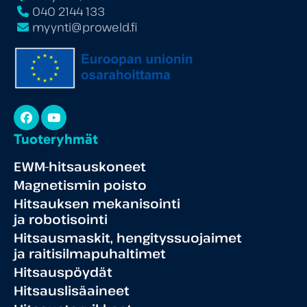
040 2144 133
myynti@proweld.fi
Facebook
YouTube
Tuoteryhmät
EWM-hitsauskoneet
Magnetismin poisto
Hitsauksen mekanisointi
ja robotisointi
Hitsausmaskit, hengityssuojaimet
ja raitisilmapuhaltimet
Hitsauspöydät
Hitsauslisäaineet