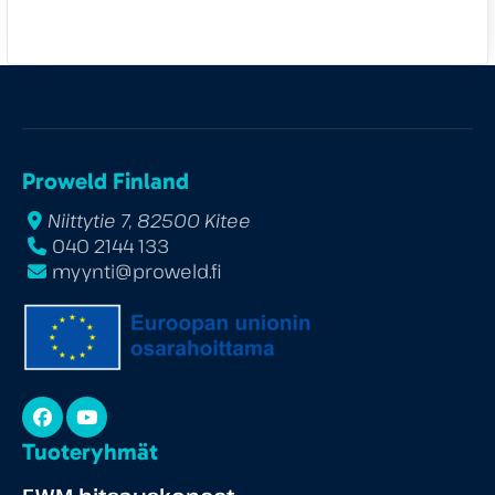
Proweld Finland
Niittytie 7, 82500 Kitee
040 2144 133
myynti@proweld.fi
Facebook
YouTube
Tuoteryhmät