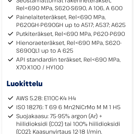
Seostamattomat rakenneteräkset,
Rel<690 MPa, S620-S690, A 106, A 600
Painelaiteteräkset, Rel<690 MPa,
P620GH-P690GH up to A517; A537; A625
Putkiteräkset, Rel<690 MPa, P620-P690
Hienoraeteräkset, Rel<690 MPa, S620-
S690QL1 up to A 625
API standardin teräkset, Rel<690 MPa,
X70-X100 / HY100
Luokittelu
AWS 5.28: E110C-K4 H4
ISO 18276: T 69 6 Mn2NiCrMo M M 1 H5
Suojakaasu: 75-95% argon (Ar) +
hiilidioksidi (CO2) tai 100% hiilidioksidi
(CO2); Kaasunvirtaus 12-18 l/min.