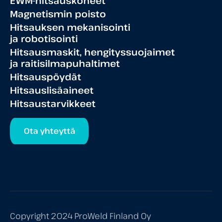
EWM-hitsauskoneet
Magnetismin poisto
Hitsauksen mekanisointi
ja robotisointi
Hitsausmaskit, hengityssuojaimet
ja raitisilmapuhaltimet
Hitsauspöydät
Hitsauslisäaineet
Hitsaustarvikkeet
Ota yhteyttä
Copyright 2024 ProWeld Finland Oy