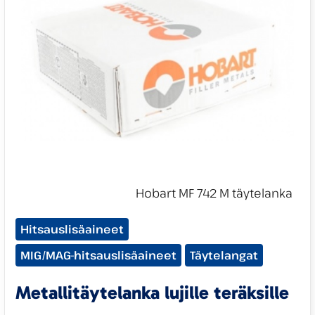
Tuotekategoriat:
Hitsauslisäaineet
MIG/MAG-hitsauslisäaineet
Täytelangat
Metallitäytelanka lujille teräksille