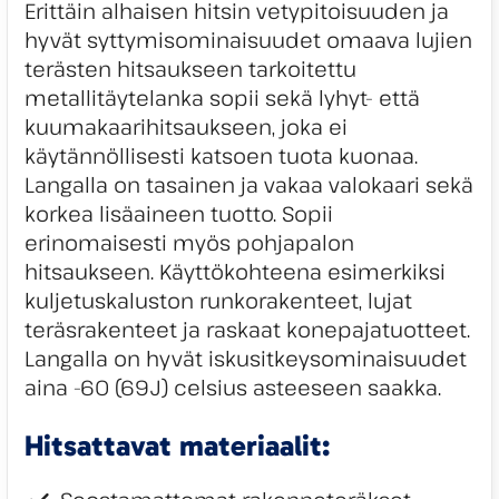
Erittäin alhaisen hitsin vetypitoisuuden ja
hyvät syttymisominaisuudet omaava lujien
terästen hitsaukseen tarkoitettu
metallitäytelanka sopii sekä lyhyt- että
kuumakaarihitsaukseen, joka ei
käytännöllisesti katsoen tuota kuonaa.
Langalla on tasainen ja vakaa valokaari sekä
korkea lisäaineen tuotto. Sopii
erinomaisesti myös pohjapalon
hitsaukseen. Käyttökohteena esimerkiksi
kuljetuskaluston runkorakenteet, lujat
teräsrakenteet ja raskaat konepajatuotteet.
Langalla on hyvät iskusitkeysominaisuudet
aina -60 (69J) celsius asteeseen saakka.
Hitsattavat materiaalit: