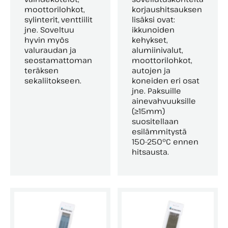
moottorilohkot,
korjaushitsauksen
sylinterit, venttiilit
lisäksi ovat:
jne. Soveltuu
ikkunoiden
hyvin myös
kehykset,
valuraudan ja
alumiinivalut,
seostamattoman
moottorilohkot,
teräksen
autojen ja
sekaliitokseen.
koneiden eri osat
jne. Paksuille
ainevahvuuksille
(≥15mm)
suositellaan
esilämmitystä
150–250°C ennen
hitsausta.