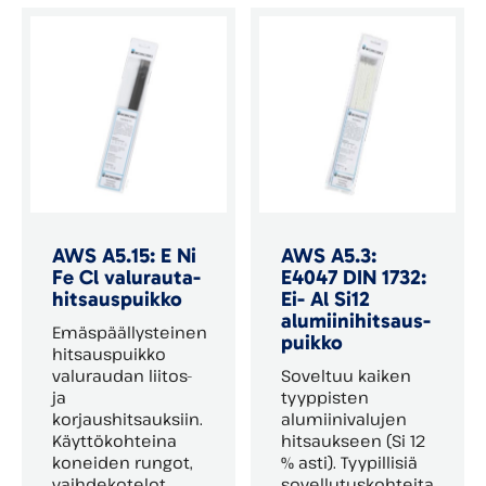
AWS A5.15: E Ni
AWS A5.3:
Fe Cl valu­rauta­
E4047 DIN 1732:
hitsaus­puikko
Ei- Al Si12
alumiini­hitsaus­
Emäspäällysteinen
puikko
hitsauspuikko
valuraudan liitos-
Soveltuu kaiken
ja
tyyppisten
korjaushitsauksiin.
alumiinivalujen
Käyttökohteina
hitsaukseen (Si 12
koneiden rungot,
% asti). Tyypillisiä
vaihdekotelot,
sovellutuskohteita