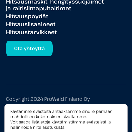
Hitsausmaskit, hengityssuojaimet
ja raitisilmapuhaltimet
Hitsauspöydät
Hitsauslisäaineet
Hitsaustarvikkeet
Ota yhteyttä
Copyright 2024 ProWeld Finland Oy
Tietosuojaseloste
Käytämme evästeitä antaaksemme sinulle parhaan
mahdollisen kokemuksen sivuillamme.
Yleiset myyntiehdot
Voit saada lisätietoja käyttämistämme evästeistä ja
hallinnoida niitä
asetuksista
.