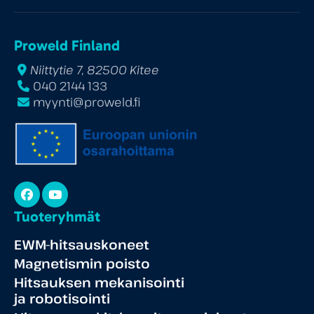
Proweld Finland
Niittytie 7, 82500 Kitee
040 2144 133
myynti@proweld.fi
Facebook
YouTube
Tuoteryhmät
EWM-hitsauskoneet
Magnetismin poisto
Hitsauksen mekanisointi
ja robotisointi