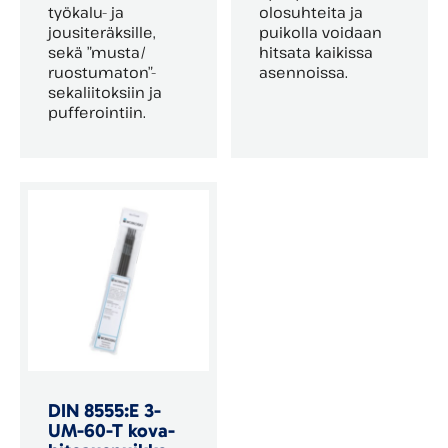
työkalu- ja
olosuhteita ja
jousiteräksille,
puikolla voidaan
sekä ”musta/
hitsata kaikissa
ruostumaton”-
asennoissa.
sekaliitoksiin ja
pufferointiin.
DIN 8555:E 3-
UM-60-T kova­