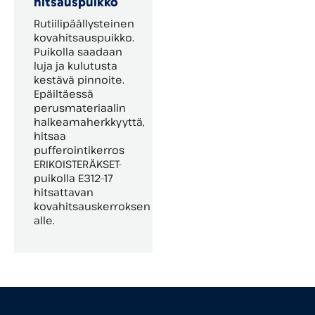
hitsaus­puikko
Rutiilipäällysteinen
kovahitsauspuikko.
Puikolla saadaan
luja ja kulutusta
kestävä pinnoite.
Epäiltäessä
perusmateriaalin
halkeamaherkkyyttä,
hitsaa
pufferointikerros
ERIKOISTERÄKSET-
puikolla E312–17
hitsattavan
kovahitsauskerroksen
alle.