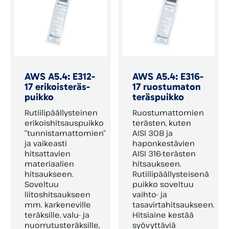
AWS A5.4: E312-
AWS A5.4: E316-
17 erikois­teräs­
17 ruostumaton
puikko
teräs­puikko
Rutiilipäällysteinen
Ruostumattomien
erikoishitsauspuikko
terästen, kuten
”tunnistamattomien”
AISI 308 ja
ja vaikeasti
haponkestävien
hitsattavien
AISI 316-terästen
materiaalien
hitsaukseen.
hitsaukseen.
Rutiilipäällysteisenä
Soveltuu
puikko soveltuu
liitoshitsaukseen
vaihto- ja
mm. karkeneville
tasavirtahitsaukseen.
teräksille, valu- ja
Hitsiaine kestää
nuorrutusteräksille,
syövyttäviä