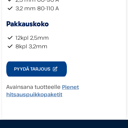
3,2 mm 80–110 A
Pakkauskoko
12kpl 2,5mm
8kpl 3,2mm
PYYDÄ TARJOUS
Avainsana tuotteelle
Pienet
hitsauspuikkopaketit