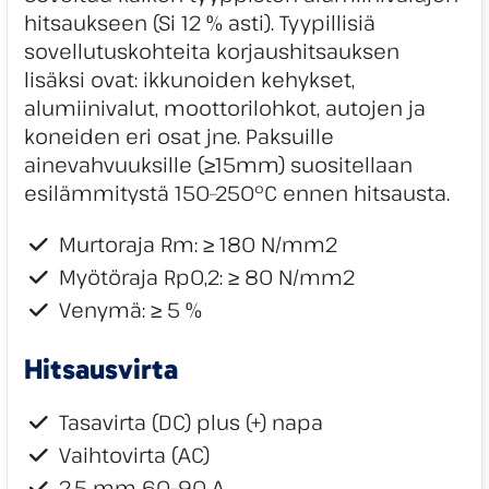
hitsaukseen (Si 12 % asti). Tyypillisiä
sovellutuskohteita korjaushitsauksen
lisäksi ovat: ikkunoiden kehykset,
alumiinivalut, moottorilohkot, autojen ja
koneiden eri osat jne. Paksuille
ainevahvuuksille (≥15mm) suositellaan
esilämmitystä 150–250°C ennen hitsausta.
Murtoraja Rm: ≥ 180 N/mm2
Myötöraja Rp0,2: ≥ 80 N/mm2
Venymä: ≥ 5 %
Hitsausvirta
Tasavirta (DC) plus (+) napa
Vaihtovirta (AC)
2,5 mm 60–90 A