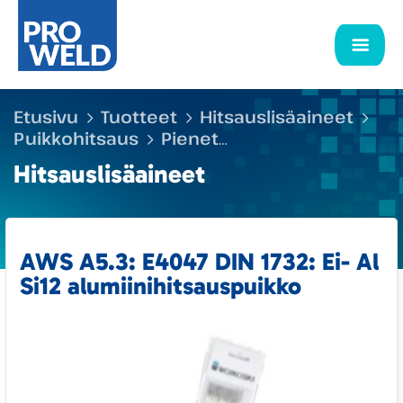
Etusivu
Tuotteet
Hitsauslisäaineet
Puikkohitsaus
Pienet
hitsauspuikkopaketit
AWS A5.3: E4047
Hitsauslisäaineet
DIN 1732: Ei- Al Si12 alumiini­hitsaus­puikko
AWS A5.3: E4047 DIN 1732: Ei- Al
Si12 alumiini­hitsaus­puikko