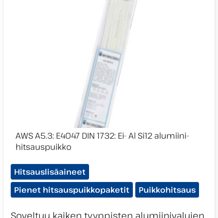
Tuotekategoriat:
Hitsauslisäaineet
Pienet hitsauspuikkopaketit
Puikkohitsaus
Soveltuu kaiken tyyppisten alumiinivalujen