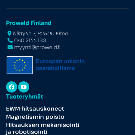
Proweld Finland
Niittytie 7, 82500 Kitee
040 2144 133
myynti@proweld.fi
Facebook
YouTube
Tuoteryhmät
EWM-hitsauskoneet
Magnetismin poisto
Hitsauksen mekanisointi
ja robotisointi