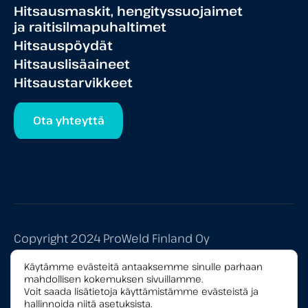
Hitsausmaskit, hengityssuojaimet
ja raitisilmapuhaltimet
Hitsauspöydät
Hitsauslisäaineet
Hitsaustarvikkeet
Ota yhteyttä
Copyright 2024 ProWeld Finland Oy
Tietosuojaseloste
Käytämme evästeitä antaaksemme sinulle parhaan
mahdollisen kokemuksen sivuillamme.
Yleiset myyntiehdot
Voit saada lisätietoja käyttämistämme evästeistä ja
hallinnoida niitä
asetuksista
.